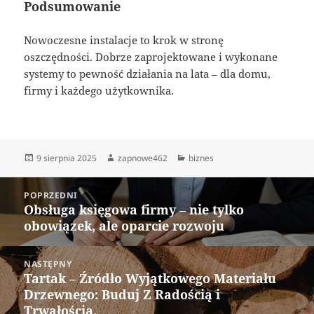
Podsumowanie
Nowoczesne instalacje to krok w stronę
oszczędności. Dobrze zaprojektowane i wykonane
systemy to pewność działania na lata – dla domu,
firmy i każdego użytkownika.
Data
Autor
Kategorie
9 sierpnia 2025
zapnowe462
biznes
publikacji
Nawigacja
POPRZEDNI
wpisu
Obsługa księgowa firmy – nie tylko
Poprzedni
obowiązek, ale oparcie rozwoju
wpis:
NASTĘPNY
Tartak – Źródło Wyjątkowego Materiału
Następny
Drzewnego: Buduj Z Radością i
wpis:
Trwałością.