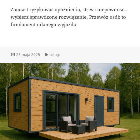
Zamiast ryzykować opóźnienia, stres i niepewność –
wybierz sprawdzone rozwiązanie. Przewóz osób to
fundament udanego wyjazdu.
Data
Kategorie
25 maja 2025
usługi
publikacji