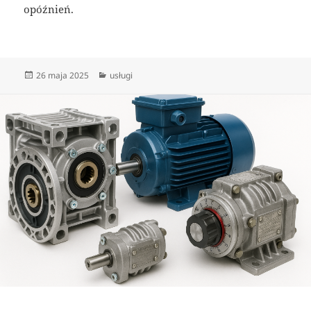
opóźnień.
Data
Kategorie
26 maja 2025
usługi
publikacji