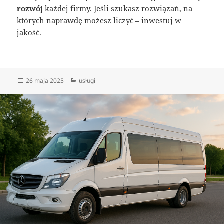
rozwój
każdej firmy. Jeśli szukasz rozwiązań, na
których naprawdę możesz liczyć – inwestuj w
jakość.
Data
Kategorie
26 maja 2025
usługi
publikacji